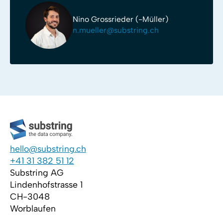
Nino Grossrieder (-Müller)
n.mueller@substring.ch
hello@substring.ch
+41 31 382 51 12
Substring AG
Lindenhofstrasse 1
CH-3048
Worblaufen