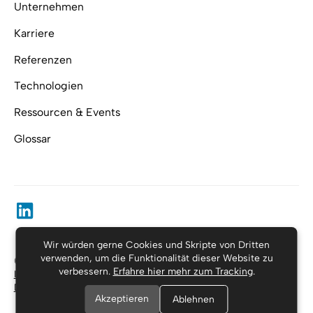
Unternehmen
Karriere
Referenzen
Technologien
Ressourcen & Events
Glossar
Wir würden gerne Cookies und Skripte von Dritten
verwenden, um die Funktionalität dieser Website zu
© Substring, alle Rechte vorbehalten.
verbessern.
Erfahre hier mehr zum Tracking
.
Impressum
Datenschutzerklärung
Akzeptieren
Ablehnen