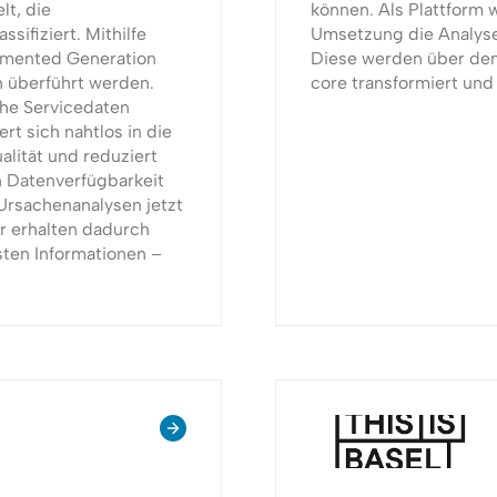
lt, die
können. Als Plattform 
sifiziert. Mithilfe
Umsetzung die Analys
gmented Generation
Diese werden über den
n überführt werden.
core transformiert und 
che Servicedaten
ert sich nahtlos in die
lität und reduziert
en Datenverfügbarkeit
Ursachenanalysen jetzt
r erhalten dadurch
sten Informationen –