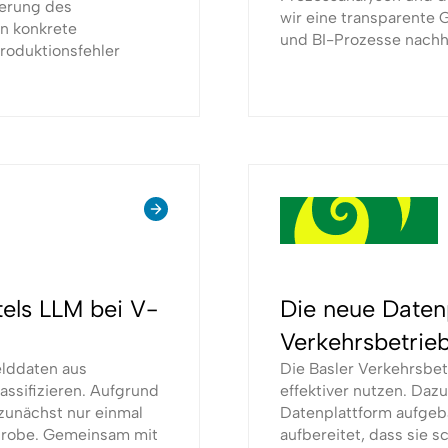
ierung des
wir eine transparente 
n konkrete
und BI-Prozesse nachha
roduktionsfehler
tels LLM bei V-
Die neue Datenp
Verkehrsbetrie
elddaten aus
Die Basler Verkehrsbet
lassifizieren. Aufgrund
effektiver nutzen. Dazu
zunächst nur einmal
Datenplattform aufgeb
hprobe. Gemeinsam mit
aufbereitet, dass sie s