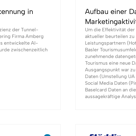
kennung in
Aufbau einer Da
Marketingaktivi
zienz der Tunnel-
Um die Effektivität de
eering Firma Amberg
aktueller beurteilen zu
s entwickelte AI-
Leistungspartnern (Hot
urde zwischenzeitlich
Basler Tourismusumfeld
zunehmende datengetri
Tourismus eine neue Da
Ausgangspunkt war zu 
Daten (Umstellung UA 
Social Media Daten (Pi
Baselcard Daten an di
aussagekräftige Analy