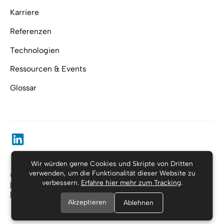
Karriere
Referenzen
Technologien
Ressourcen & Events
Glossar
Wir würden gerne Cookies und Skripte von Dritten
verwenden, um die Funktionalität dieser Website zu
© Substring, alle Rechte vorbehalten.
verbessern.
Erfahre hier mehr zum Tracking
.
Impressum
Datenschutzerklärung
Akzeptieren
Ablehnen