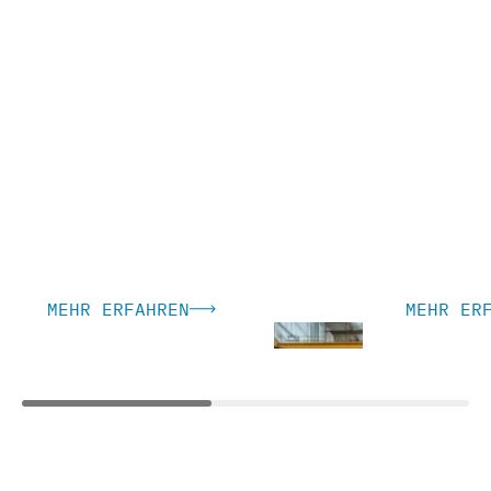
Öffentl
Industrie & Logistik
Bildun
MEHR ERFAHREN
MEHR ER