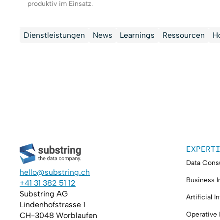
produktiv im Einsatz.
Dienstleistungen
News
Learnings
Ressourcen
H
EXPERT
Data Consu
hello@substring.ch
Business I
+41 31 382 51 12
Substring AG
Artificial I
Lindenhofstrasse 1
Operative
CH-3048 Worblaufen