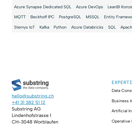
Azure Synapse Dedicated SQL
Azure DevOps
LeanBI Konz
MQTT
Beckhoff IPC
PostgreSQL
MSSQL
Entity Framew
Stemys IoT
Kafka
Python
Azure Databricks
SQL
Apach
EXPERT
Data Consu
hello@substring.ch
Business I
+41 31 382 51 12
Substring AG
Artificial I
Lindenhofstrasse 1
Operative
CH-3048 Worblaufen