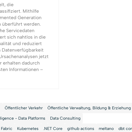
lt, die
sifiziert. Mithilfe
gmented Generation
n überführt werden.
che Servicedaten
ert sich nahtlos in die
lität und reduziert
en Datenverfügbarkeit
Ursachenanalysen jetzt
r erhalten dadurch
sten Informationen –
n
Öffentlicher Verkehr
Öffentliche Verwaltung, Bildung & Erziehung
lligence - Data Platforms
Data Consulting
 Fabric
Kubernetes
.NET Core
github actions
meltano
dbt co