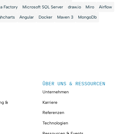
a Factory
Microsoft SQL Server
draw.io
Miro
Airflow
ghcharts
Angular
Docker
Maven 3
MongoDb
ÜBER UNS & RESSOURCEN
Unternehmen
ung &
Karriere
Referenzen
Technologien
Ressourcen & Events