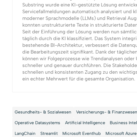
Substring wurde eine KI-gestützte Lösung entwicke
Servicefallmeldungen automatisch analysiert und klas
moderner Sprachmodelle (LLMs) und Retrieval Au
konnten unstrukturierte Texte in strukturierte Date
Seit der Einführung der Lösung werden nun sämtli
täglich durch die KI klassifiziert. Das System integri
bestehende BI-Architektur, verbessert die Datenqua
die Bearbeitungszeit signifikant. Dank der täglich
können wir Folgeprozesse wie Trendanalysen oder 
schneller und genauer durchführen. Die Stakeholde
schnellen und konsistenten Zugang zu den wichtig
ein echter Mehrwert für die gesamte Organisation.
Gesundheits- & Sozialwesen
Versicherungs- & Finanzwese
Operative Datasystems
Artificial Intelligence
Business Inte
LangChain
Streamlit
Microsoft Eventhub
Microsoft Azure