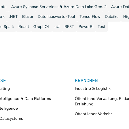
epte
Azure Synapse Serverless & Azure Data Lake Gen. 2
Azure Dat
ork
.NET
Blazor
Datenauswerte-Tool
TensorFlow
Dataiku
Hi
e Spark
React
GraphQL
c#
REST
PowerBI
Test
ISE
BRANCHEN
lting
Industrie & Logistik
ntelligence & Data Platforms
Öffentliche Verwaltung, Bild
Erziehung
ntelligence
Öffentlicher Verkehr
 Datasystems