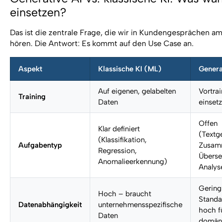
einsetzen?
Das ist die zentrale Frage, die wir in Kundengesprächen am
hören. Die Antwort: Es kommt auf den Use Case an.
Aspekt
Klassische KI (ML)
Genera
Auf eigenen, gelabelten
Vortrai
Training
Daten
einset
Offen
Klar definiert
(Textg
(Klassifikation,
Aufgabentyp
Zusam
Regression,
Überse
Anomalieerkennung)
Analys
Gering
Hoch – braucht
Standa
Datenabhängigkeit
unternehmensspezifische
hoch f
Daten
domäne