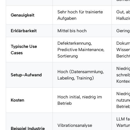
Sehr hoch für trainierte
Gut, a
Genauigkeit
Aufgaben
Halluzi
Erklärbarkeit
Mittel bis hoch
Gering
Defekterkennung,
Dokume
Typische Use
Predictive Maintenance,
Wisse
Cases
Sortierung
Bericht
Niedri
Hoch (Datensammlung,
Setup-Aufwand
schreib
Labeling, Training)
Kontex
Niedrig 
Hoch initial, niedrig im
Kosten
nutzun
Betrieb
Betrie
LLM fa
Vibrationsanalyse
Wartun
Beispiel Industrie