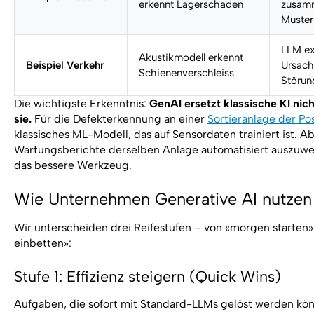
erkennt Lagerschaden
zusamm
Muster
LLM ex
Akustikmodell erkennt
Beispiel Verkehr
Ursach
Schienenverschleiss
Störun
Die wichtigste Erkenntnis:
GenAI ersetzt klassische KI nich
sie.
Für die Defekterkennung an einer
Sortieranlage der Po
klassisches ML-Modell, das auf Sensordaten trainiert ist. A
Wartungsberichte derselben Anlage automatisiert auszuwer
das bessere Werkzeug.
Wie Unternehmen Generative AI nutzen
Wir unterscheiden drei Reifestufen – von «morgen starten» 
einbetten»:
Stufe 1: Effizienz steigern (Quick Wins)
Aufgaben, die sofort mit Standard-LLMs gelöst werden kö