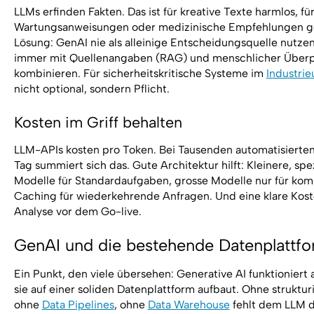
LLMs erfinden Fakten. Das ist für kreative Texte harmlos, fü
Wartungsanweisungen oder medizinische Empfehlungen gef
Lösung: GenAI nie als alleinige Entscheidungsquelle nutze
immer mit Quellenangaben (RAG) und menschlicher Über
kombinieren. Für sicherheitskritische Systeme im
Industri
nicht optional, sondern Pflicht.
Kosten im Griff behalten
LLM-APIs kosten pro Token. Bei Tausenden automatisierte
Tag summiert sich das. Gute Architektur hilft: Kleinere, spez
Modelle für Standardaufgaben, grosse Modelle nur für kom
Caching für wiederkehrende Anfragen. Und eine klare Kos
Analyse vor dem Go-live.
GenAI und die bestehende Datenplattf
Ein Punkt, den viele übersehen: Generative AI funktioniert
sie auf einer soliden Datenplattform aufbaut. Ohne struktur
ohne
Data Pipelines
, ohne
Data Warehouse
fehlt dem LLM d