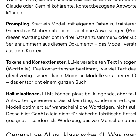
Claude oder Gemini kohärente, kontextbezogene Antwort
können.
Prompting.
Statt ein Modell mit eigenen Daten zu trainiere
Generative AI über natürlichsprachliche Anweisungen (Pro
diesen Wartungsbericht in drei Sätzen zusammen» oder «Ex
Seriennummern aus diesem Dokument» – das Modell verst
aus dem Kontext.
Tokens und Kontextfenster.
LLMs verarbeiten Text in soge
(Wortteile). Das Kontextfenster bestimmt, wie viel Text da
gleichzeitig «sehen» kann. Moderne Modelle verarbeiten 
– das entspricht einem ganzen Buch.
Halluzinationen.
LLMs können plausibel klingende, aber fakt
Antworten generieren. Das ist kein Bug, sondern eine Eigen
Modell optimiert auf wahrscheinliche Wortfolgen, nicht auf
Deshalb ist GenAI allein nicht für sicherheitskritische Ent
geeignet – sondern als Werkzeug, das von Menschen über
Generative AI vs. klassische KI: Was wa