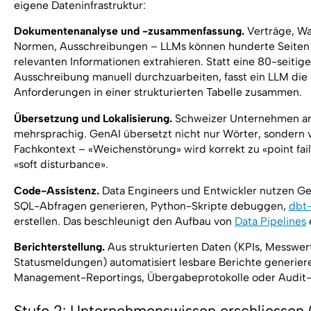
eigene Dateninfrastruktur:
Dokumentenanalyse und -zusammenfassung.
Verträge, Wa
Normen, Ausschreibungen – LLMs können hunderte Seiten 
relevanten Informationen extrahieren. Statt eine 80-seitig
Ausschreibung manuell durchzuarbeiten, fasst ein LLM die
Anforderungen in einer strukturierten Tabelle zusammen.
Übersetzung und Lokalisierung.
Schweizer Unternehmen ar
mehrsprachig. GenAI übersetzt nicht nur Wörter, sondern 
Fachkontext – «Weichenstörung» wird korrekt zu «point fail
«soft disturbance».
Code-Assistenz.
Data Engineers und Entwickler nutzen Gen
SQL-Abfragen generieren, Python-Skripte debuggen,
dbt
erstellen. Das beschleunigt den Aufbau von
Data Pipelines
Berichterstellung.
Aus strukturierten Daten (KPIs, Messwer
Statusmeldungen) automatisiert lesbare Berichte generiere
Management-Reportings, Übergabeprotokolle oder Audit
Stufe 2: Unternehmenswissen erschliessen