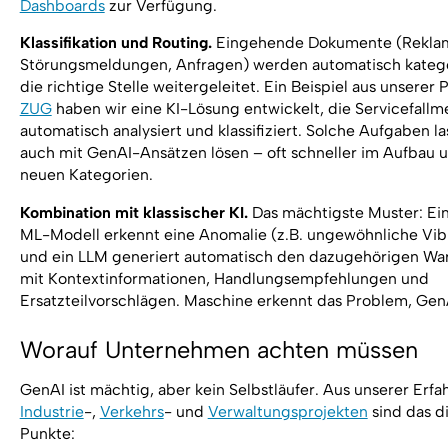
Dashboards
zur Verfügung.
Klassifikation und Routing.
Eingehende Dokumente (Reklam
Störungsmeldungen, Anfragen) werden automatisch katego
die richtige Stelle weitergeleitet. Ein Beispiel aus unserer 
ZUG
haben wir eine KI-Lösung entwickelt, die Servicefall
automatisch analysiert und klassifiziert. Solche Aufgaben l
auch mit GenAI-Ansätzen lösen – oft schneller im Aufbau un
neuen Kategorien.
Kombination mit klassischer KI.
Das mächtigste Muster: Ein
ML-Modell erkennt eine Anomalie (z.B. ungewöhnliche Vib
und ein LLM generiert automatisch den dazugehörigen Wa
mit Kontextinformationen, Handlungsempfehlungen und
Ersatzteilvorschlägen. Maschine erkennt das Problem, GenAI
Worauf Unternehmen achten müssen
GenAI ist mächtig, aber kein Selbstläufer. Aus unserer Erfa
Industrie
-,
Verkehrs
- und
Verwaltungsprojekten
sind das di
Punkte: