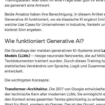
Trainingsdaten. Man stellt ihr eine Frage oder gibt ihr ein
sie generiert eine Antwort.
Beide Ansätze haben ihre Berechtigung. In diesem Artikel e
Generative AI funktioniert, wo sie klassische KI ergänzt (nic
welche Use Cases für Unternehmen in Industrie, Verkehr u
konkret Sinn ergeben.
Wie funktioniert Generative AI?
Die Grundlage der meisten generativen KI-Systeme sind
L
Models (LLMs)
– riesige neuronale Netzwerke, die auf Mill
Textdokumenten trainiert wurden. Durch dieses Training ha
statistisches Verständnis von Sprache, Logik und Zusamm
entwickelt.
Die wichtigsten Konzepte:
Transformer-Architektur.
Die 2017 von Google entwickelte 
der technische Kern aller modernen LLMs. Sie ermöglicht 
den Kontext eines gesamten Textes gleichzeitig zu erfasse
Wort für Wort, sondern als Ganzes. Das ist der Grund, wa