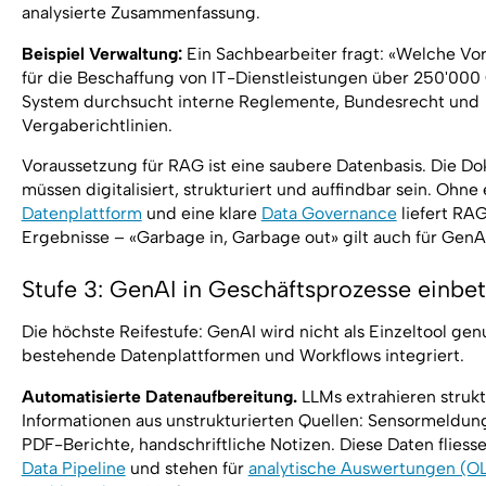
analysierte Zusammenfassung.
Beispiel Verwaltung:
Ein Sachbearbeiter fragt: «Welche Vor
für die Beschaffung von IT-Dienstleistungen über 250'00
System durchsucht interne Reglemente, Bundesrecht und
Vergaberichtlinien.
Voraussetzung für RAG ist eine saubere Datenbasis. Die D
müssen digitalisiert, strukturiert und auffindbar sein. Ohne 
Datenplattform
und eine klare
Data Governance
liefert RA
Ergebnisse – «Garbage in, Garbage out» gilt auch für GenA
Stufe 3: GenAI in Geschäftsprozesse einbe
Die höchste Reifestufe: GenAI wird nicht als Einzeltool gen
bestehende Datenplattformen und Workflows integriert.
Automatisierte Datenaufbereitung.
LLMs extrahieren strukt
Informationen aus unstrukturierten Quellen: Sensormeldung
PDF-Berichte, handschriftliche Notizen. Diese Daten fliess
Data Pipeline
und stehen für
analytische Auswertungen (O