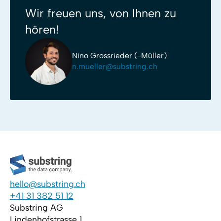
Wir freuen uns, von Ihnen zu
hören!
Nino Grossrieder (-Müller)
n.mueller@substring.ch
hello@substring.ch
+41 31 382 51 12
Substring AG
Lindenhofstrasse 1