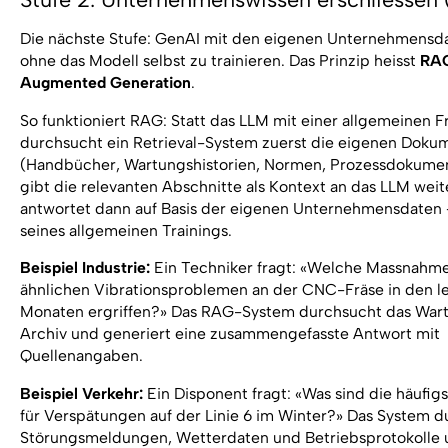
Die nächste Stufe: GenAI mit den eigenen Unternehmensd
ohne das Modell selbst zu trainieren. Das Prinzip heisst
RAG
Augmented Generation
.
So funktioniert RAG: Statt das LLM mit einer allgemeinen Fr
durchsucht ein Retrieval-System zuerst die eigenen Doku
(Handbücher, Wartungshistorien, Normen, Prozessdokume
gibt die relevanten Abschnitte als Kontext an das LLM weit
antwortet dann auf Basis der eigenen Unternehmensdaten –
seines allgemeinen Trainings.
Beispiel Industrie:
Ein Techniker fragt: «Welche Massnahm
ähnlichen Vibrationsproblemen an der CNC-Fräse in den le
Monaten ergriffen?» Das RAG-System durchsucht das Wart
Archiv und generiert eine zusammengefasste Antwort mit
Quellenangaben.
Beispiel Verkehr:
Ein Disponent fragt: «Was sind die häufig
für Verspätungen auf der Linie 6 im Winter?» Das System 
Störungsmeldungen, Wetterdaten und Betriebsprotokolle un