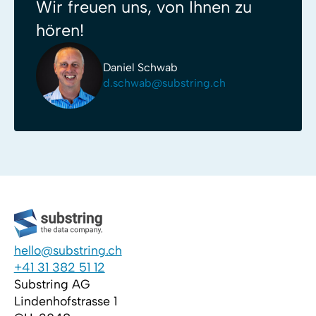
Wir freuen uns, von Ihnen zu
hören!
Daniel Schwab
d.schwab@substring.ch
hello@substring.ch
+41 31 382 51 12
Substring AG
Lindenhofstrasse 1