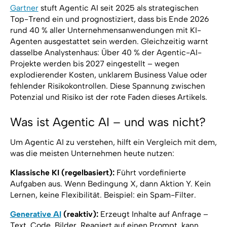
Gartner
stuft Agentic AI seit 2025 als strategischen
Top-Trend ein und prognostiziert, dass bis Ende 2026
rund 40 % aller Unternehmensanwendungen mit KI-
Agenten ausgestattet sein werden. Gleichzeitig warnt
dasselbe Analystenhaus: Über 40 % der Agentic-AI-
Projekte werden bis 2027 eingestellt – wegen
explodierender Kosten, unklarem Business Value oder
fehlender Risikokontrollen. Diese Spannung zwischen
Potenzial und Risiko ist der rote Faden dieses Artikels.
Was ist Agentic AI – und was nicht?
Um Agentic AI zu verstehen, hilft ein Vergleich mit dem,
was die meisten Unternehmen heute nutzen:
Klassische KI (regelbasiert):
Führt vordefinierte
Aufgaben aus. Wenn Bedingung X, dann Aktion Y. Kein
Lernen, keine Flexibilität. Beispiel: ein Spam-Filter.
Generative AI
(reaktiv):
Erzeugt Inhalte auf Anfrage –
Text, Code, Bilder. Reagiert auf einen Prompt, kann