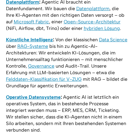
Datenplattform
:
Agentic AI braucht ein
Datenfundament. Wir bauen die
Datenplattform
, die
Ihre KI-Agenten mit den richtigen Daten versorgt – ob
auf
Microsoft Fabric
, einer
Open-Source-Architektur
(NiFi, Airflow, dbt, Trino) oder einer
hybriden Lösung
.
Künstliche Intelligenz
:
Von der klassischen
Data Science
über
RAG-Systeme
bis hin zu Agentic-AI-
Architekturen: Wir entwickeln KI-Lösungen, die im
Unternehmensalltag funktionieren – mit menschlicher
Kontrolle,
Governance
und Audit-Trail. Unsere
Erfahrung mit LLM-basierten Lösungen – etwa die
Felddaten-Klassifikation für V-ZUG
mit RAG – bildet die
Grundlage für agentic Erweiterungen.
Operative Datensysteme
:
Agentic AI ist letztlich ein
operatives System, das in bestehende Prozesse
integriert werden muss – ERP, MES, CRM, Ticketing.
Wir stellen sicher, dass die KI-Agenten nicht in einem
Silo arbeiten, sondern mit Ihren bestehenden Systemen
verbunden sind.