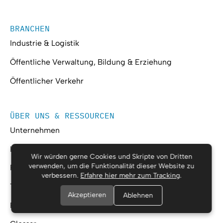
BRANCHEN
Industrie & Logistik
Öffentliche Verwaltung, Bildung & Erziehung
Öffentlicher Verkehr
ÜBER UNS & RESSOURCEN
Unternehmen
Karriere
Wir würden gerne Cookies und Skripte von Dritten
verwenden, um die Funktionalität dieser Website zu
Referenzen
verbessern.
Erfahre hier mehr zum Tracking
.
Technologien
Akzeptieren
Ablehnen
Ressourcen & Events