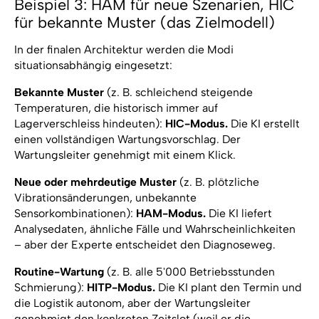
Beispiel 3: HAM für neue Szenarien, HIC
für bekannte Muster (das Zielmodell)
In der finalen Architektur werden die Modi
situationsabhängig eingesetzt:
Bekannte Muster
(z. B. schleichend steigende
Temperaturen, die historisch immer auf
Lagerverschleiss hindeuten):
HIC-Modus.
Die KI erstellt
einen vollständigen Wartungsvorschlag. Der
Wartungsleiter genehmigt mit einem Klick.
Neue oder mehrdeutige Muster
(z. B. plötzliche
Vibrationsänderungen, unbekannte
Sensorkombinationen):
HAM-Modus.
Die KI liefert
Analysedaten, ähnliche Fälle und Wahrscheinlichkeiten
– aber der Experte entscheidet den Diagnoseweg.
Routine-Wartung
(z. B. alle 5'000 Betriebsstunden
Schmierung):
HITP-Modus.
Die KI plant den Termin und
die Logistik autonom, aber der Wartungsleiter
genehmigt den konkreten Zeitslot (weil er die