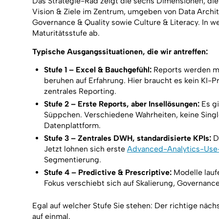
Das Strategie-Rad zeigt die sechs Dimensionen, die
Vision & Ziele im Zentrum, umgeben von Data Archit
Governance & Quality sowie Culture & Literacy. In we
Maturitätsstufe ab.
Typische Ausgangssituationen, die wir antreffen:
Stufe 1 – Excel & Bauchgefühl:
Reports werden man
beruhen auf Erfahrung. Hier braucht es kein KI-P
zentrales Reporting.
Stufe 2 – Erste Reports, aber Insellösungen:
Es gi
Süppchen. Verschiedene Wahrheiten, keine Single 
Datenplattform.
Stufe 3 – Zentrales DWH, standardisierte KPIs:
Di
Jetzt lohnen sich erste
Advanced-Analytics-Use
Segmentierung.
Stufe 4 – Predictive & Prescriptive:
Modelle lauf
Fokus verschiebt sich auf Skalierung, Governan
Egal auf welcher Stufe Sie stehen: Der richtige nächs
auf einmal.